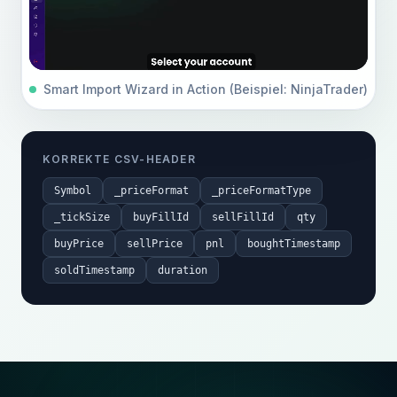
Smart Import Wizard in Action (Beispiel: NinjaTrader)
KORREKTE CSV-HEADER
Symbol
_priceFormat
_priceFormatType
_tickSize
buyFillId
sellFillId
qty
buyPrice
sellPrice
pnl
boughtTimestamp
soldTimestamp
duration