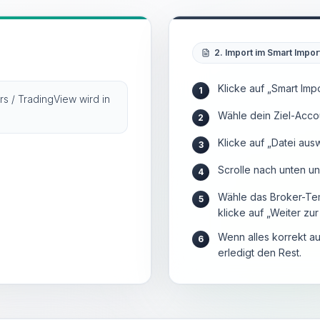
2. Import im Smart Impor
Klicke auf „Smart Impo
1
rs / TradingView wird in
Wähle dein Ziel-Acco
2
Klicke auf „Datei aus
3
Scrolle nach unten u
4
Wähle das Broker-Tem
5
klicke auf „Weiter zu
Wenn alles korrekt au
6
erledigt den Rest.