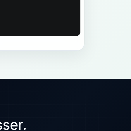
sser.